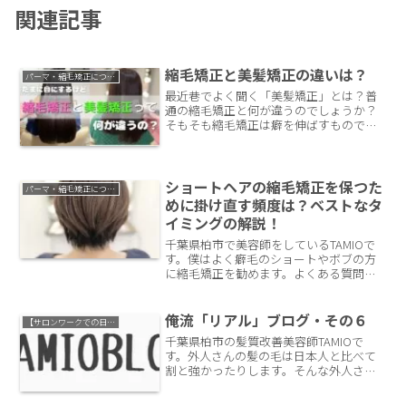
関連記事
縮毛矯正と美髪矯正の違いは？
パーマ・縮毛矯正について
最近巷でよく聞く「美髪矯正」とは？普
通の縮毛矯正と何が違うのでしょうか？
そもそも縮毛矯正は癖を伸ばすものです
が、美髪矯正は癖を伸ばすと言うよりも
髪質を美しくすることに主軸をおいてい
るように思います。しかし誰でも綺麗に
なれるのか？リスクのある状態は存在し
ショートヘアの縮毛矯正を保つた
パーマ・縮毛矯正について
ます。この記事で参考になれば嬉しいで
めに掛け直す頻度は？ベストなタ
す。
イミングの解説！
千葉県柏市で美容師をしているTAMIOで
す。僕はよく癖毛のショートやボブの方
に縮毛矯正を勧めます。よくある質問が
実際どれくらいの頻度で掛け直すべきな
のか？ということ。ロングよりもショー
トの方の方が癖は顕著に出やすいですが
俺流「リアル」ブログ・その６
【サロンワークでの日常】
果たして目安はどれくらいなのか？今回
千葉県柏市の髪質改善美容師TAMIOで
はボブやショートヘアの縮毛矯正を保つ
す。外人さんの髪の毛は日本人と比べて
頻度について解説していきます。
割と強かったりします。そんな外人さん
の癖っ毛を真っ直ぐに伸ばしていくブロ
グ。