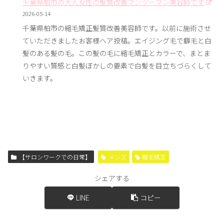
千葉県柏市の大人女性の髪質改善マンツーマン美容師です
2026-05-14
千葉県柏市の縮毛矯正髪質改善美容師です。以前に施術させ
ていただきましたお客様ヘア投稿。エイジング毛で癖毛と白
髪のある髪の毛。この髪の毛に縮毛矯正とカラーで、まとま
りやすい質感と白髪ぼかしの要素で白髪を目立ちづらくして
いきます。
【サロンワークでの日常】
メンズ
縮毛矯正
シェアする
LINE
コピー