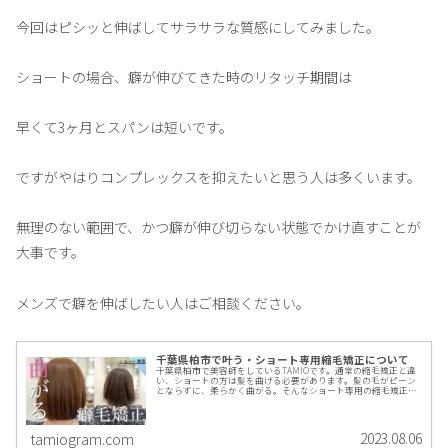
今回はピシッと伸ばしてサラサラな質感にしてみました。
ショートの場合、癖が伸びてきた時のリタッチ期間は
早くて3ヶ月とスパンは短いです。
ですがやはりコンプレックスを抑えたいと思う人は多くいます。
無理のない範囲で、かつ癖が伸び切らない状態でかけ直すことが
大事です。
メンズで癖を伸ばしたい人はご相談ください。
千葉県柏市で叶う・ショート専用縮毛矯正について
千葉県柏市で美容師をしているTAMIOです。通常の縮毛矯正と違
い、ショートの方は髪を曲げる必要があります。髪の毛がピーン
とならずに、柔らかく曲がる。そんなショート専用の縮毛矯正に
ついてです。また矯正による髪の毛のダメージについてもわかり
やすく解説していきます。千葉県柏市で癖でお悩みのショート女
性様はぜひともご覧ください。
2023.08.06
tamiogram.com