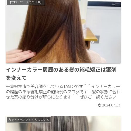
【サロンワークでの日常】
インナーカラー履歴のある髪の縮毛矯正は薬剤
を変えて
千葉県柏市で美容師をしているTAMIOです＾＾インナーカラー
の履歴のある縮毛矯正の施術例のブログです！髪の状態に合わ
せた薬の塗り分けが肝心になります＾＾ぜひご一読ください
2024.07.13
カット・ヘアスタイルについて