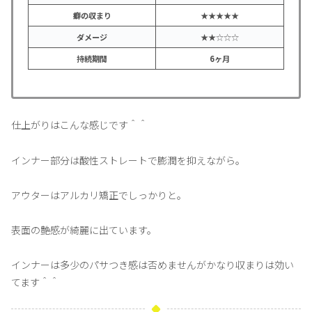
癖の収まり
★★★★★
ダメージ
★★☆☆☆
持続期間
6ヶ月
仕上がりはこんな感じです＾＾
インナー部分は酸性ストレートで膨潤を抑えながら。
アウターはアルカリ矯正でしっかりと。
表面の艶感が綺麗に出ています。
インナーは多少のパサつき感は否めませんがかなり収まりは効い
てます＾＾