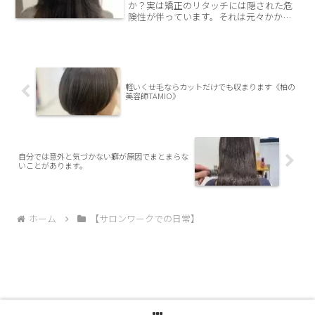
か？実は矯正のリタッチには隠された危
険性が伴っています。それは元々かかっ
てる矯正毛と、根本の地毛の部分の「境
目」がお薬に反応して傷んでしまう可能
性があること。境目の部分は2回矯正をす
ることになります。その分ダメージも溜
まりやすく、下手をするとかなり傷んで
しまうケースもあります。ではいかに傷
軽いくせ毛ならカットだけでも収まります《柏の
ませないようにリタッチしていくのか？
美容師TAMIO》
千葉県柏市の髪質改善美容師がこっそり
教えます。
自分では意外と気づかない癖が原因でまとまらな
いことがあります。
ホーム
【サロンワークでの日常】
© 2023 TAMIOgram.