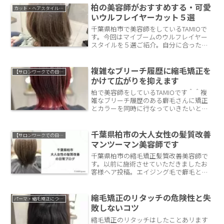
柏の美容師がおすすめする・可愛
カット・ヘアスタイルについて
いウルフレイヤーカット５選
千葉県柏市で美容師をしているTAMIOで
す。今回はマイブームのウルフレイヤー
スタイルを５選ご紹介。自分に合ったウ
ルフレイヤーが見つかるかも？
複雑なブリーチ履歴に縮毛矯正を
【サロンワークでの日常】
かけて広がりを抑えます
柏で美容師をしているTAMIOです＾＾複
雑なブリーチ履歴のある癖毛さんに矯正
とカラーを同時に行なっていきたいと思
います！
千葉県柏市の大人女性の髪質改善
【サロンワークでの日常】
マンツーマン美容師です
千葉県柏市の縮毛矯正髪質改善美容師で
す。以前に施術させていただきましたお
客様ヘア投稿。エイジング毛で癖毛と白
髪のある髪の毛。この髪の毛に縮毛矯正
とカラーで、まとまりやすい質感と白髪
ぼかしの要素で白髪を目立ちづらくして
縮毛矯正のリタッチの危険性と失
パーマ・縮毛矯正について
いきます。
敗しないコツ
縮毛矯正のリタッチはしたことあリます