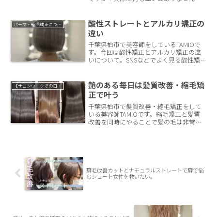
が、考え方において真っ直ぐにするの
か、艶を出すのか。この違いだと思いま
す。実際にどういった違いがあるのか、
酸性ストレートとアルカリ矯正の
パーマ・縮毛矯正について
簡単に説明していきます。
違い
千葉県柏市で美容師をしているTAMIOで
す。今回は酸性矯正とアルカリ矯正の違
いについて。SNSなどでよく見る酸性矯
正。実際に通常のアルカリ矯正と何が違
うのか？メリット・デメリットについて
簡単に解説していきます。
艶のある毎日は髪質改善・縮毛矯
【サロンワークでの日常】
正で叶う
千葉県柏市で髪質改善・縮毛矯正をして
いる美容師TAMIOです。縮毛矯正と髪質
改善を同時にやることで髪の毛は非常に
艶が出ます。アルカリと酸性の性質を利
用することで髪は鏡面化してしなやかで
ハリのある髪に。
癖毛改善カットとナチュラルストレートで癖で悩
むショート女性を救いたい。