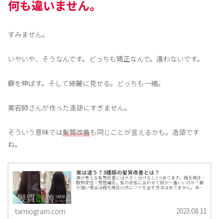
何も違いません。
すみません。
いやいや、そうなんです。どっちも矯正なんで。違わないです。
癖を伸ばす。そして綺麗に見せる。どっちも一緒。
美容師さんが作った造語にすぎません。
そういう意味では
髪質改善
も同じことが言えるかも。造語です
ね。
実は違う？3種類の髪質改善とは？
僕が考える髪質改善には大きく分けると3つあります。縮毛矯正・
酸熱変性・質感補正。髪の状態に合わせて何が一番いいのか？癖
が強い場合は縮毛矯正以外にツヤを出す方法はありません。あな
たの髪に一番いいのはなんでしょうか？千葉県柏市の縮毛矯正・
髪質改善美容師が解説！
2023.08.11
tamiogram.com