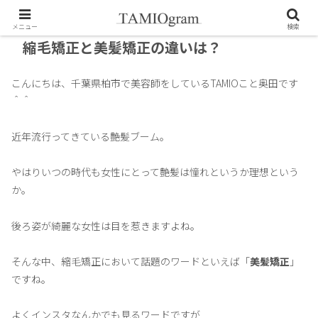
メニュー
検索
縮毛矯正と美髪矯正の違いは？
こんにちは、千葉県柏市で美容師をしているTAMIOこと奥田です
＾＾
近年流行ってきている艶髪ブーム。
やはりいつの時代も女性にとって艶髪は憧れというか理想という
か。
後ろ姿が綺麗な女性は目を惹きますよね。
そんな中、縮毛矯正において話題のワードといえば「
美髪矯正
」
ですね。
よくインスタなんかでも見るワードですが