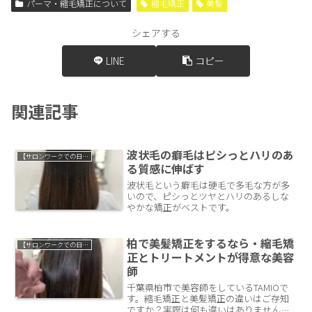
パーマ・縮毛矯正について
縮毛矯正
美髪
シェアする
LINE
コピー
関連記事
波状毛の癖毛はピシっとハリのあ
【サロンワークでの日常】
る質感に伸ばす
波状毛という癖毛は硬毛で多毛な方が多
いので、ピシっとツヤとハリのあるしな
やかな矯正がベストです。
柏で美髪矯正をするなら・縮毛矯
【サロンワークでの日常】
正とトリートメントが得意な美容
師
千葉県柏市で美容師をしているTAMIOで
す。縮毛矯正と美髪矯正の違いはご存知
ですか？実際は何も違いはありません