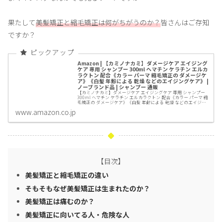
果たして
美髪矯正と縮毛矯正は何がちがうのか？
皆さんはご存知
ですか？
Amazon | 【カミノナカミ】ダメージケア エイジング
ケア 専用 シャンプー 300ml ヘマチン ケラチン エルカ
ラクトン 配合《カラー パーマ 縮毛矯正の ダメージケ
ア》《白髪 年齢による 乾燥 などのエイジングケア》 |
ノーブランド品 | シャンプー 通販
【カミノナカミ】ダメージケア エイジングケア 専用 シャンプー
300ml ヘマチン ケラチン エルカラクトン 配合《カラー パーマ 縮
毛矯正の ダメージケア》《白髪 年齢による 乾燥 などのエイジン
グケア》がシャンプーストアでいつでもお買...
www.amazon.co.jp
【目次】
美髪矯正と縮毛矯正の違い
そもそもなぜ美髪矯正は生まれたのか？
美髪矯正は痛むのか？
美髪矯正に向いてる人・危険な人