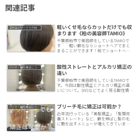
関連記事
軽いくせ毛ならカットだけでも収
【サロンワークでの日常】
まります《柏の美容師TAMIO》
千葉県柏市で美容師をしているTAMIOで
す＾＾軽い癖毛ならショートヘアでまと
まることができます！柏でショートヘア
が上手な美容師をお探しならTAMIOまで
♩
酸性ストレートとアルカリ矯正の
パーマ・縮毛矯正について
違い
千葉県柏市で美容師をしているTAMIOで
す。今回は酸性矯正とアルカリ矯正の違
いについて。SNSなどでよく見る酸性矯
正。実際に通常のアルカリ矯正と何が違
うのか？メリット・デメリットについて
簡単に解説していきます。
ブリーチ毛に矯正は可能か？
パーマ・縮毛矯正について
近年流行っている「美髪矯正」「髪質改
善ストレート」など、癖を伸ばし髪の毛
に艶を出すメニューが増えてきていま
す。その上でたまに聞かれる質問で「ブ
リーチしててもかけられますか？」とい
うもの。ブリーチも矯正も髪の毛に負担