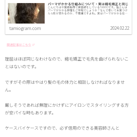
パーマがかかる仕組みについて・実は縮毛矯正と同じ
こんにちは千葉県柏市で美容師をしているTAMIOです。皆さんは
パーマがかかる原理をご存知でしょうか？なんで巻いてお薬つけ
たら形が変わるのか、不思議ですよね。実はパーマがかかる仕組
みと縮毛矯正ってほぼほぼ同じなんです。今回はパーマがなぜか
かるかの不思議を紐解いていきたいと思います。
2024.02.22
tamiogram.com
関連記事はこちら
理屈はほぼ同じなわけなので、縮毛矯正で毛先を曲げられないこ
とはないのです。
ですがその際はやはり髪の毛の体力と相談しなければなりませ
ん。
厳しそうであれば無理にかけずにアイロンでスタイリングする方
が安パイな時もあります。
ケースバイケースですので、必ず信用のできる美容師さんと