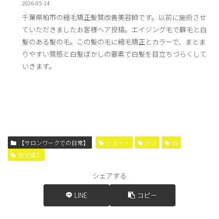
2026-05-14
千葉県柏市の縮毛矯正髪質改善美容師です。以前に施術させ
ていただきましたお客様ヘア投稿。エイジング毛で癖毛と白
髪のある髪の毛。この髪の毛に縮毛矯正とカラーで、まとま
りやすい質感と白髪ぼかしの要素で白髪を目立ちづらくして
いきます。
【サロンワークでの日常】
ショート
ボブ
柏
縮毛矯正
シェアする
LINE
コピー