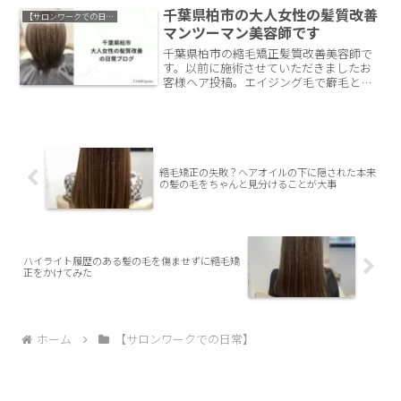
をかけるメニューの代表格です。果たし
千葉県柏市の大人女性の髪質改善
【サロンワークでの日常】
てかけることは可能なのでしょうか？千
マンツーマン美容師です
葉県柏市の髪質改善・縮毛矯正美容師が
千葉県柏市の縮毛矯正髪質改善美容師で
解説。
す。以前に施術させていただきましたお
客様ヘア投稿。エイジング毛で癖毛と白
髪のある髪の毛。この髪の毛に縮毛矯正
とカラーで、まとまりやすい質感と白髪
ぼかしの要素で白髪を目立ちづらくして
いきます。
縮毛矯正の失敗？ヘアオイルの下に隠された本来
の髪の毛をちゃんと見分けることが大事
ハイライト履歴のある髪の毛を傷ませずに縮毛矯
正をかけてみた
ホーム
【サロンワークでの日常】