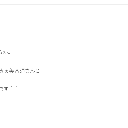
るか。
きる美容師さんと
ます＾＾