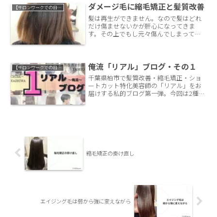
しょう。
ダメージ毛に縮毛矯正と髪質改善
【サロンワークでの日常】
髪は再生ができません。なので髪はどれ
だけ傷ませないかが肝心になってきま
す。その上でもし元々傷んでしまってい
る髪の毛だったとして、縮毛矯正をかけ
る際はどうするか？その場合僕は無理に
矯正を進めることはしません。場所によ
って髪質改善トリートメントでアプロー
俺流「リアル」ブログ・その１￼
【サロンワークでの日常】
チしていきます。千葉県柏市の髪質改善
千葉県柏市で髪質改善・縮毛矯正・ショ
美容師が説明していきます。
ートカット特化美容師の「リアル」をお
届けする私的ブログ第一弾。今回は2種類
のナチュラルストレートの内容です。シ
ョートなんだけど真っ直ぐにしたくない
くせっ毛さんは必見。自然な縮毛をかけ
るには2種類のTAMIO流ストレートが効果
的。
縮毛矯正の掛け直し
エイジング毛は弱から強に変えながら