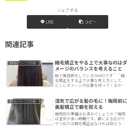
シェアする
LINE
コピー
関連記事
縮毛矯正をやる上で大事なのはダ
【サロンワークでの日常】
メージのバランスを考えること
柏で美容師をしているTAMIOです＾＾縮
毛矯正をする上で大事な考え方として、
どこにダメージの比重を持ってくるか？
という事が挙げられます。薬なのか、熱
なのか、正解に導くのはいつも経験で
す。
湿気で広がる髪の毛に！梅雨前に
【サロンワークでの日常】
美髪矯正で癖を抑える
梅雨前の準備はお済みでしょうか？梅雨
は湿気が多い時期です。癖による広がり
やうねりは縮毛矯正出なければ抑えられ
ません。これから梅雨に向けて縮毛矯正
で艶とまとまりのある髪に導いていきま