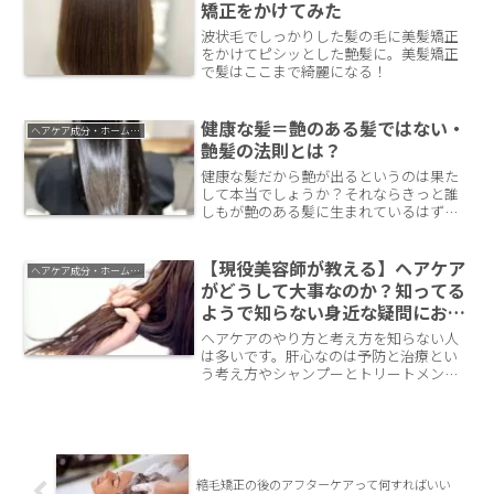
矯正をかけてみた
波状毛でしっかりした髪の毛に美髪矯正
をかけてピシッとした艶髪に。美髪矯正
で髪はここまで綺麗になる！
健康な髪＝艶のある髪ではない・
ヘアケア成分・ホームケアについて
艶髪の法則とは？
健康な髪だから艶が出るというのは果た
して本当でしょうか？それならきっと誰
しもが艶のある髪に生まれているはずで
す。今回は艶髪の法則についてお話しし
ていきます。
【現役美容師が教える】ヘアケア
ヘアケア成分・ホームケアについて
がどうして大事なのか？知ってる
ようで知らない身近な疑問にお応
えします。
ヘアケアのやり方と考え方を知らない人
は多いです。肝心なのは予防と治療とい
う考え方やシャンプーとトリートメント
の選び方も解説します。
縮毛矯正の後のアフターケアって何すればいい