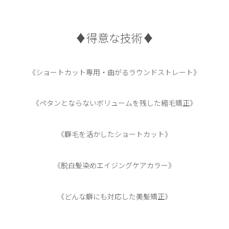
♦︎得意な技術♦︎
《ショートカット専用・曲がるラウンドストレート》
《ペタンとならないボリュームを残した縮毛矯正》
《癖毛を活かしたショートカット》
《脱白髪染めエイジングケアカラー》
《どんな癖にも対応した美髪矯正》