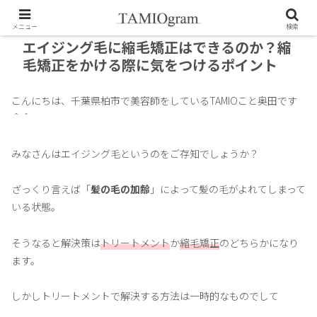
メニュー
検索
エイジング毛に縮毛矯正はできるのか？縮
毛矯正をかける際に気をつけるポイント
こんにちは、千葉県柏市で美容師をしているTAMIOこと奥田です
＾＾
みなさんはエイジング毛というのをご存知でしょうか？
ざっくり言えば「
髪の毛の加齢
」によって髪の毛がよれてしまって
いる状態。
そうなると解決策は
トリートメント
か
縮毛矯正
のどちらかになり
ます。
しかしトリートメントで解決する方法は一時的なものでして