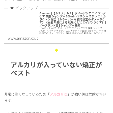
Amazon | 【カミノナカミ】ダメージケア エイジング
ケア 専用 シャンプー 300ml ヘマチン ケラチン エルカ
ラクトン 配合《カラー パーマ 縮毛矯正の ダメージケ
ア》《白髪 年齢による 乾燥 などのエイジングケア》 |
ノーブランド品 | シャンプー 通販
【カミノナカミ】ダメージケア エイジングケア 専用 シャンプー
300ml ヘマチン ケラチン エルカラクトン 配合《カラー パーマ 縮
毛矯正の ダメージケア》《白髪 年齢による 乾燥 などのエイジン
グケア》がシャンプーストアでいつでもお買...
www.amazon.co.jp
アルカリが入っていない矯正が
ベスト
非常に脆くなっているため「
アルカリ
」が強い薬は危険が伴い
ます。