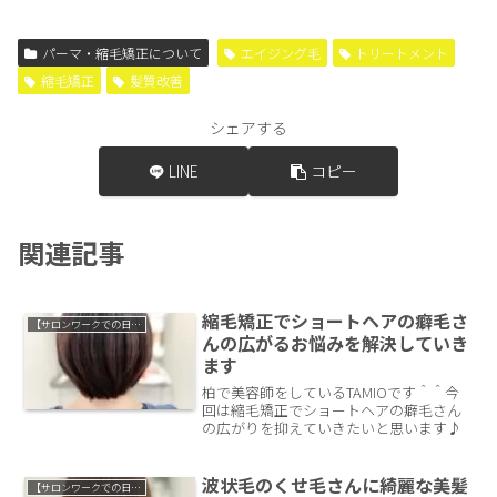
パーマ・縮毛矯正について
エイジング毛
トリートメント
縮毛矯正
髪質改善
シェアする
LINE
コピー
関連記事
縮毛矯正でショートヘアの癖毛さ
【サロンワークでの日常】
んの広がるお悩みを解決していき
ます
柏で美容師をしているTAMIOです＾＾今
回は縮毛矯正でショートヘアの癖毛さん
の広がりを抑えていきたいと思います♪
波状毛のくせ毛さんに綺麗な美髪
【サロンワークでの日常】