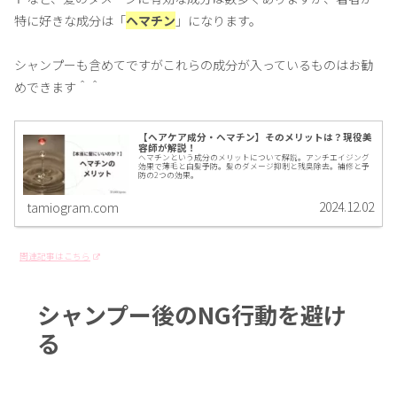
特に好きな成分は「
ヘマチン
」になります。
シャンプーも含めてですがこれらの成分が入っているものはお勧
めできます＾＾
【ヘアケア成分・ヘマチン】そのメリットは？現役美
容師が解説！
ヘマチンという成分のメリットについて解説。アンチエイジング
効果で薄毛と白髪予防。髪のダメージ抑制と残臭除去。補修と予
防の2つの効果。
2024.12.02
tamiogram.com
関連記事はこちら
シャンプー後のNG行動を避け
る