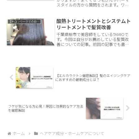
スタイルの方から質問をされます。ワッ
クスとムースはどっちがいいのか？いつ
も使っているスタイリング剤は実は自分
には合っていなかった？なんてこともあ
酸熱トリートメントとシステムト
【サロンワークでの日常】
るかも知れません。そんな方のために今
リートメントで髪質改善
回はワックスとムースの違いについて千
千葉県柏市で美容師をしているTAMIOで
葉県柏市の髪質改善美容師がご説明して
す。今回は自分がお薦めしている髪質改
いきます。
善についての記事。前回の記事でも書き
ましたが、大事なことはタイミングで
す。やれば良いわけじゃないのが髪質改
善。ぜひご覧ください。
【エルカラクトン徹底解説】髪のエイジングケア
におすすめの最新成分とは？
フケが気になる方必見！原因と効果的なケア方法
を徹底解説
ホーム
ヘアケア成分・ホームケアについて