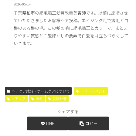
2026-05-14
千葉県柏市の縮毛矯正髪質改善美容師です。以前に施術させ
ていただきましたお客様ヘア投稿。エイジング毛で癖毛と白
髪のある髪の毛。この髪の毛に縮毛矯正とカラーで、まとま
りやすい質感と白髪ぼかしの要素で白髪を目立ちづらくして
いきます。
ヘアケア成分・ホームケアについて
トリートメント
ヘアケア
枝毛
髪質改善
シェアする
LINE
コピー