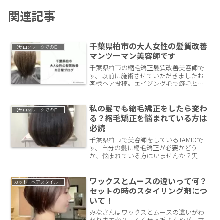
関連記事
千葉県柏市の大人女性の髪質改善
【サロンワークでの日常】
マンツーマン美容師です
千葉県柏市の縮毛矯正髪質改善美容師で
す。以前に施術させていただきましたお
客様ヘア投稿。エイジング毛で癖毛と白
髪のある髪の毛。この髪の毛に縮毛矯正
とカラーで、まとまりやすい質感と白髪
ぼかしの要素で白髪を目立ちづらくして
私の髪でも縮毛矯正をしたら変わ
【サロンワークでの日常】
いきます。
る？縮毛矯正を悩まれている方は
必読
千葉県柏市で美容師をしているTAMIOで
す。自分の髪に縮毛矯正が必要かどう
か、悩まれている方はいませんか？実際
にどんな髪の毛だとやるべきなのか。自
分では判断しかねることも多いと思いま
す。今回はそんな人の参考になる記事で
ワックスとムースの違いって何？
カット・ヘアスタイルについて
す。
セットの時のスタイリング剤につ
いて！
みなさんはワックスとムースの違いがわ
かりますか？よくくせっ毛さんやパーマ