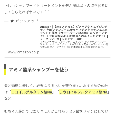
正しいシャンプーとトリートメントを選ぶ際は以下の点を参考に
してもらえれば幸いです＾＾
Amazon | 【カミノナカミ】ダメージケア エイジング
ケア 専用 シャンプー 300ml ヘマチン ケラチン エルカ
ラクトン 配合《カラー パーマ 縮毛矯正の ダメージケ
ア》《白髪 年齢による 乾燥 などのエイジングケア》 |
ノーブランド品 | シャンプー 通販
【カミノナカミ】ダメージケア エイジングケア 専用 シャンプー
300ml ヘマチン ケラチン エルカラクトン 配合《カラー パーマ 縮
毛矯正の ダメージケア》《白髪 年齢による 乾燥 などのエイジン
グケア》がシャンプーストアでいつでもお買...
www.amazon.co.jp
アミノ酸系シャンプーを使う
髪と頭皮に優しく、必要なうるおいを守ります。おすすめの成分
は「
ココイルグルタミン酸Na
」「
ラウロイルシルクアミノ酸Na
」
など。
もちろん絶対ではありませんがこれらアミノ酸をメインにしてい