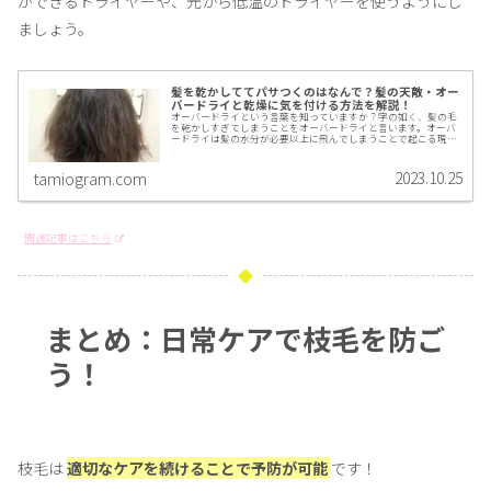
ができるドライヤーや、元から低温のドライヤーを使うようにし
ましょう。
髪を乾かしててパサつくのはなんで？髪の天敵・オー
バードライと乾燥に気を付ける方法を解説！
オーバードライという言葉を知っていますか？字の如く、髪の毛
を乾かしすぎてしまうことをオーバードライと言います。オーバ
ードライは髪の水分が必要以上に飛んでしまうことで起こる現象
です。オーバードライになると髪はもちろんパサついていきます
し、重度にやりすぎると何をしても乾燥しきってしまいます。そ
んなオーバードライを防ぐ方法を千葉県柏市で髪質改善美容師を
2023.10.25
tamiogram.com
しているTAMIOが解説していきます！
関連記事はこちら
まとめ：日常ケアで枝毛を防ご
う！
枝毛は
適切なケアを続けることで予防が可能
です！