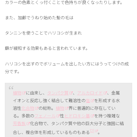
カラーの色素とくっ付くことで色持ちが良くなったりします。
また、加齢でうねり始めた髪の毛は
タンニンを使うことでハリコシが生まれ
癖が緩和する効果もあると言われています。
ハリコシを出すのでボリュームを出したい方にはうってつけの成
分です。
植物
に由来し、
タンパク質
、
アルカロイド
、金属
イオンと反応し強く結合して難溶性の
塩
を形成する水
溶性
化合物
の総称。
植物
界に普遍的に存在してい
る。多数の
フェノール
性
ヒドロキシ基
を持つ複雑な
芳香族
化合物で、タンパク質や他の巨大分子と強固に結
[2]
合し、複合体を形成しているものもある
。