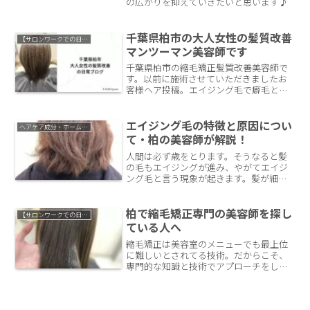
の広がりを抑えていきたいと思います♪
千葉県柏市の大人女性の髪質改善
【サロンワークでの日常】
マンツーマン美容師です
千葉県柏市の縮毛矯正髪質改善美容師で
す。以前に施術させていただきましたお
客様ヘア投稿。エイジング毛で癖毛と白
髪のある髪の毛。この髪の毛に縮毛矯正
とカラーで、まとまりやすい質感と白髪
ぼかしの要素で白髪を目立ちづらくして
エイジング毛の特徴と原因につい
ヘアケア成分・ホームケアについて
いきます。
て・柏の美容師が解説！
人間は必ず歳をとります。そうなると髪
の毛もエイジングが進み、やがてエイジ
ング毛と言う現象が起きます。髪が細く
なり癖が出てきます。そんなエイジング
毛の特徴と原因について、そして対処法
についてお話しします。
柏で縮毛矯正専門の美容師を探し
【サロンワークでの日常】
ている人へ
縮毛矯正は美容室のメニューでも最上位
に難しいとされてる技術。だからこそ、
専門的な知識と技術でアプローチをして
いかなければ大事故に繋がりかねませ
ん。必要なのは美容師さんのスキルで
す。