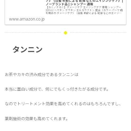
ア》《白髪 年齢による 乾燥 などのエイジングケア》 |
ノーブランド品 | シャンプー 通販
【カミノナカミ】ダメージケア エイジングケア 専用 シャンプー
300ml ヘマチン ケラチン エルカラクトン 配合《カラー パーマ 縮
毛矯正の ダメージケア》《白髪 年齢による 乾燥 などのエイジン
グケア》がシャンプーストアでいつでもお買...
www.amazon.co.jp
タンニン
お茶やカキの渋み成分であるタンニンは
本当に面白い成分で、何にでもくっ付きたがる成分です。
なのでトリートメント効果を高めてくれるのはもちろんですし、
薬剤施術の効果も高めてくれます。