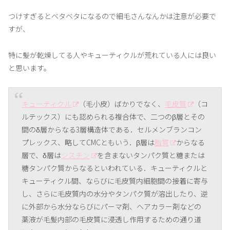
つけすぎるとベタベタになるので細毛さんなんかは注意が必要で
すが、
特に髪が乾燥してる人やキューティクルが荒れている人には良い
と思います。
キューティクル
（毛小皮）ばかりでなく、
毛皮質
（コ
ルテックス）にも認められる複合体で、二つのβ層とその
間のδ層からなる3層構造体である．セルメンブランコン
プレックス、略してCMCともいう．β層は
脂質
からなる
層で、δ層は
シスチン
を含まないタンパク質と糖または
糖タンパク質からなるといわれている．キューティクルと
キューティクル間、ならびに毛皮質内細胞間の接着に寄与
し、さらに毛皮質内の水分やタンパク質が溶出したり、逆
に外部から水分ならびにパーマ剤、ヘアカラー剤などの
薬液が毛髪内部の毛皮質に浸透し作用するための通り道