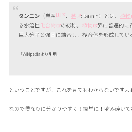
[1]
タンニン
（単寧
、
英
: tannin）とは、
植物
る水溶性
化合物
の総称。
植物
界に普遍的に
巨大分子と強固に結合し、複合体を形成してい
「Wikipediaより
引用
」
ということですが、これを見てもわからないですよ
なので僕なりに分かりやすく！簡単に！噛み砕いて