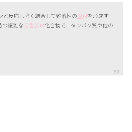
ンと反応し強く結合して難溶性の
塩
を形成す
持つ複雑な
芳香族
化合物で、タンパク質や他の