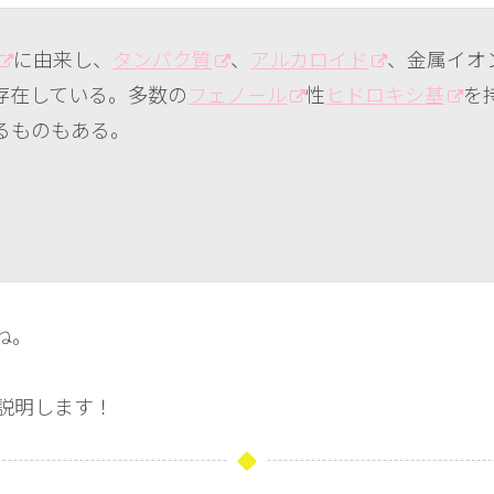
に由来し、
タンパク質
、
アルカロイド
、金属イオ
存在している。多数の
フェノール
性
ヒドロキシ基
を
るものもある。
ね。
説明します！