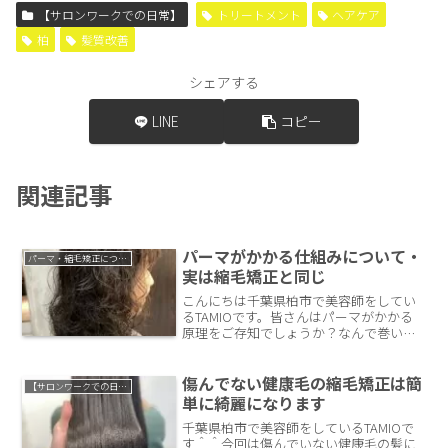
【サロンワークでの日常】
トリートメント
ヘアケア
柏
髪質改善
シェアする
LINE
コピー
関連記事
パーマがかかる仕組みについて・
パーマ・縮毛矯正について
実は縮毛矯正と同じ
こんにちは千葉県柏市で美容師をしてい
るTAMIOです。皆さんはパーマがかかる
原理をご存知でしょうか？なんで巻いて
お薬つけたら形が変わるのか、不思議で
すよね。実はパーマがかかる仕組みと縮
毛矯正ってほぼほぼ同じなんです。今回
傷んでない健康毛の縮毛矯正は簡
【サロンワークでの日常】
はパーマがなぜかかるかの不思議を紐解
単に綺麗になります
いていきたいと思います。
千葉県柏市で美容師をしているTAMIOで
す＾＾今回は傷んでいない健康毛の髪に