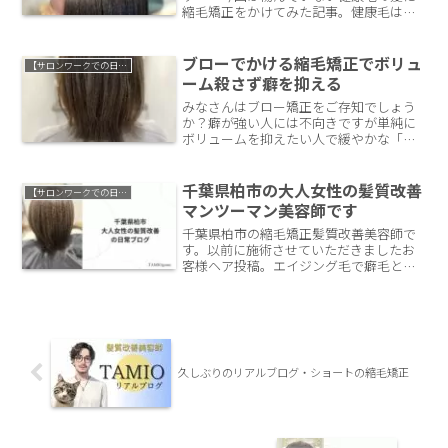
縮毛矯正をかけてみた記事。健康毛は艶
がかなり出るので本当に綺麗になりま
す。
ブローでかける縮毛矯正でボリュ
【サロンワークでの日常】
ーム殺さず癖を抑える
みなさんはブロー矯正をご存知でしょう
か？癖が強い人には不向きですが単純に
ボリュームを抑えたい人で緩やかな「う
ねり」がある人や「広がり」がある人に
はおすすめです。一体どんな技術なので
しょうか？そんなブロー矯正について解
千葉県柏市の大人女性の髪質改善
【サロンワークでの日常】
説していきます。
マンツーマン美容師です
千葉県柏市の縮毛矯正髪質改善美容師で
す。以前に施術させていただきましたお
客様ヘア投稿。エイジング毛で癖毛と白
髪のある髪の毛。この髪の毛に縮毛矯正
とカラーで、まとまりやすい質感と白髪
ぼかしの要素で白髪を目立ちづらくして
いきます。
久しぶりのリアルブログ・ショートの縮毛矯正